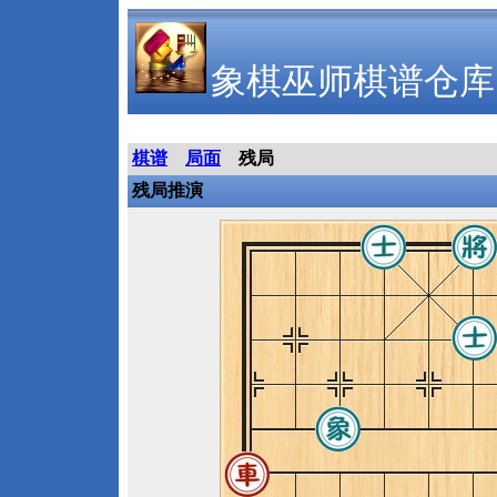
象棋巫师棋谱仓库
棋谱
局面
残局
残局推演