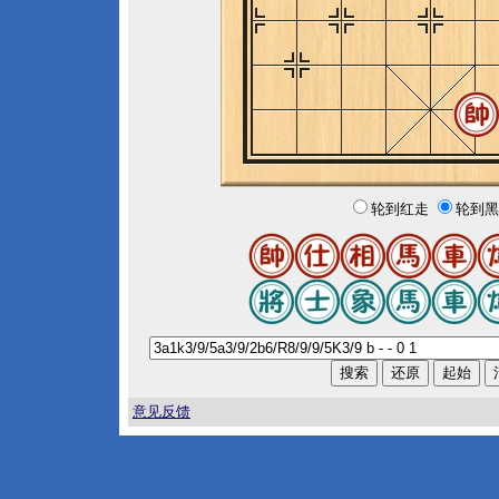
轮到红走
轮到黑
意见反馈