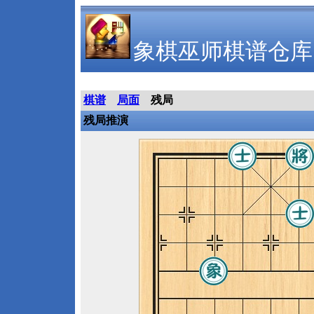
象棋巫师棋谱仓库
棋谱
局面
残局
残局推演