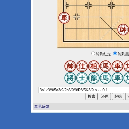
轮到红走
轮到黑
意见反馈