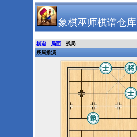
象棋巫师棋谱仓库
棋谱
局面
残局
残局推演