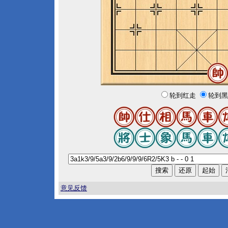
轮到红走
轮到黑
意见反馈