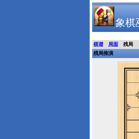
象棋
棋谱
局面
残局
残局推演