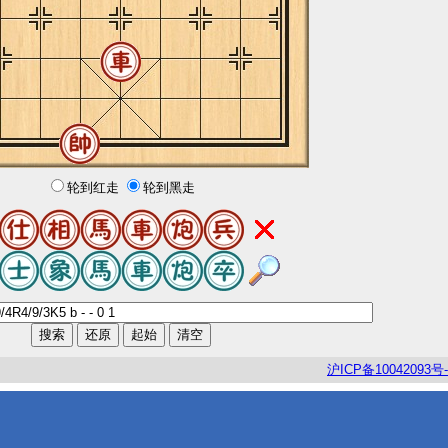
轮到红走
轮到黑走
沪
ICP
备
10042093
号