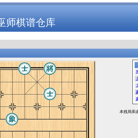
巫师棋谱仓库
本残局库