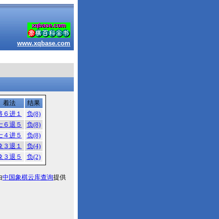
www.xqbase.com
着法
结果
将６进１
负(8)
士６退５
负(8)
士４进５
负(8)
象３退１
负(4)
象３退５
负(2)
由
中国象棋云库查询
提供