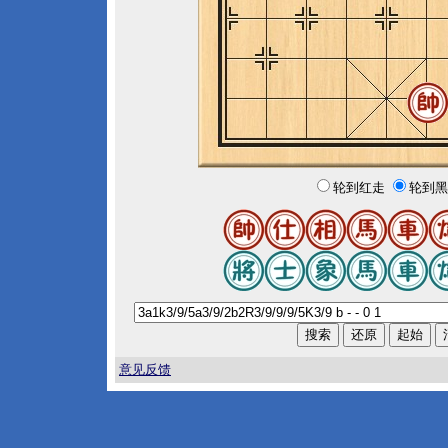
轮到红走
轮到黑
意见反馈