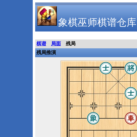
象棋巫师棋谱仓库
棋谱
局面
残局
残局推演