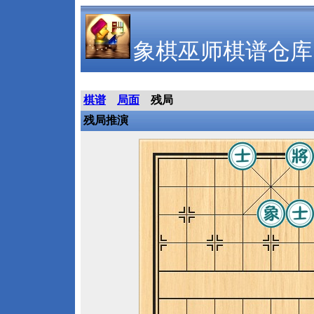
象棋巫师棋谱仓库
棋谱
局面
残局
残局推演