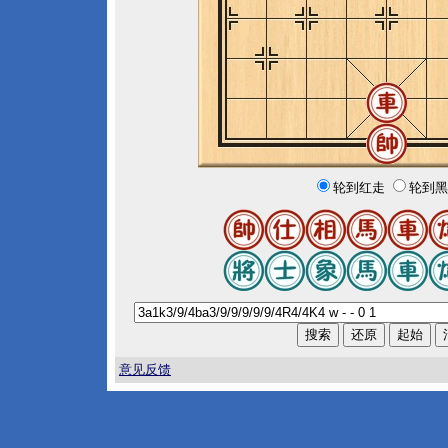
轮到红走
轮到黑
意见反馈