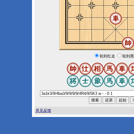
轮到红走
轮到黑
意见反馈