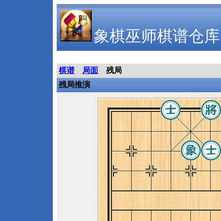
象棋巫师棋谱仓库
棋谱
局面
残局
残局推演