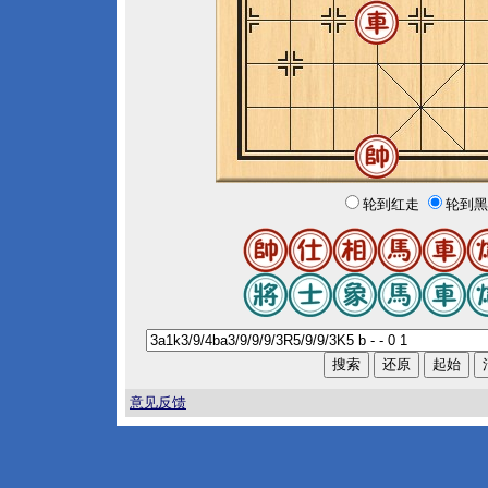
轮到红走
轮到黑
意见反馈