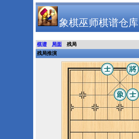
象棋巫师棋谱仓库
棋谱
局面
残局
残局推演