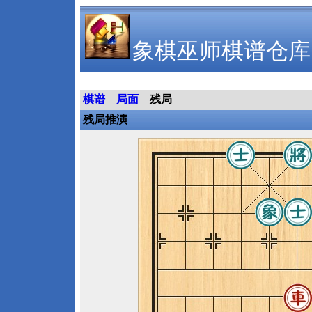
象棋巫师棋谱仓库
棋谱
局面
残局
残局推演