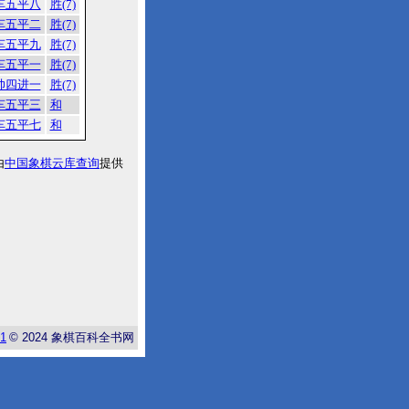
车五平八
胜(7)
车五平二
胜(7)
车五平九
胜(7)
车五平一
胜(7)
帅四进一
胜(7)
车五平三
和
车五平七
和
由
中国象棋云库查询
提供
-1
© 2024
象棋百科全书网