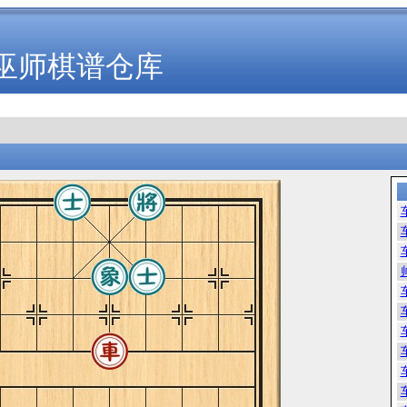
巫师棋谱仓库