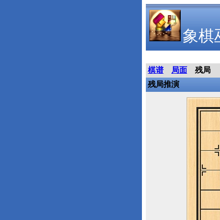
象棋
棋谱
局面
残局
残局推演