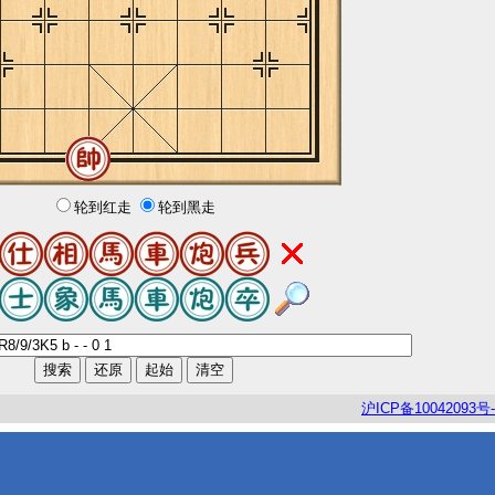
轮到红走
轮到黑走
沪
ICP
备
10042093
号