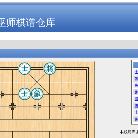
巫师棋谱仓库
本残局库