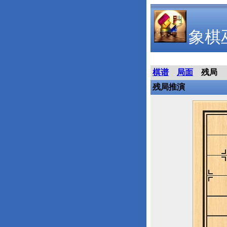
象棋
棋谱
局面
残局
残局推演