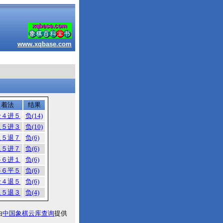
www.xqbase.com
着法
结果
士４进５
负(14)
象５进３
负(10)
象５退７
负(6)
象５进７
负(6)
将６进１
负(6)
将６平５
负(6)
士４退５
负(6)
象５退３
负(4)
由
中国象棋云库查询
提供