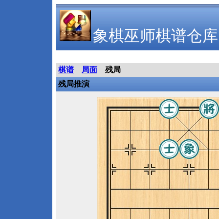
象棋巫师棋谱仓库
棋谱
局面
残局
残局推演