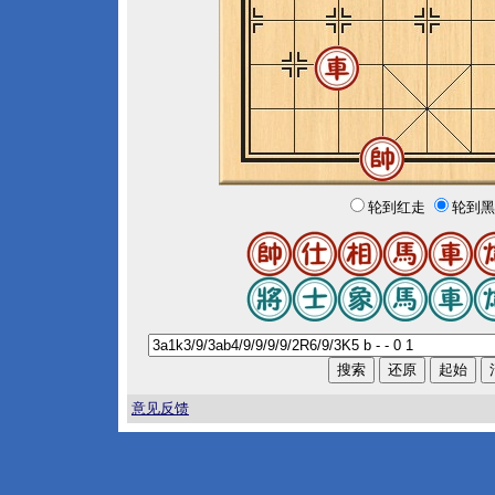
轮到红走
轮到黑
意见反馈