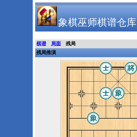
象棋巫师棋谱仓库
棋谱
局面
残局
残局推演