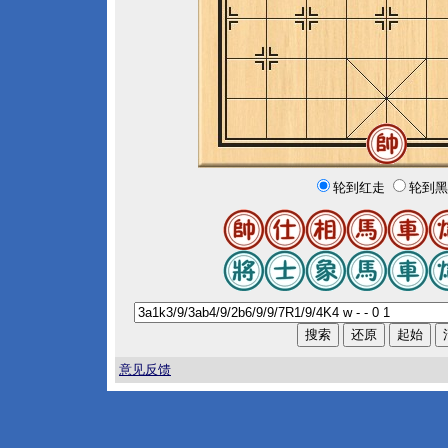
轮到红走
轮到黑
意见反馈