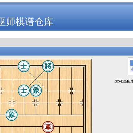
巫师棋谱仓库
本残局库