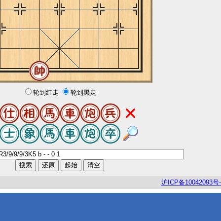
轮到红走
轮到黑走
沪
ICP
备
10042093
号