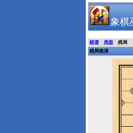
象棋
棋谱
局面
残局
残局推演