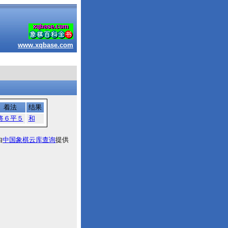
www.xqbase.com
着法
结果
将６平５
和
由
中国象棋云库查询
提供