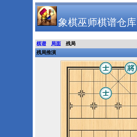
象棋巫师棋谱仓库
棋谱
局面
残局
残局推演