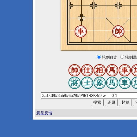
轮到红走
轮到黑
意见反馈