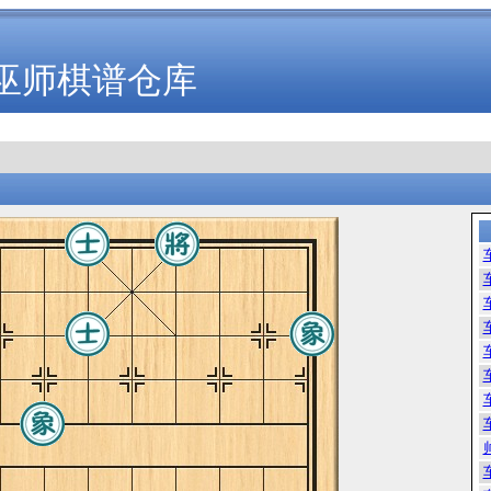
巫师棋谱仓库