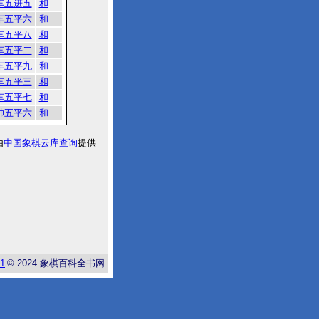
车五进五
和
车五平六
和
车五平八
和
车五平二
和
车五平九
和
车五平三
和
车五平七
和
帅五平六
和
由
中国象棋云库查询
提供
-1
© 2024
象棋百科全书网