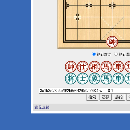
轮到红走
轮到黑
意见反馈