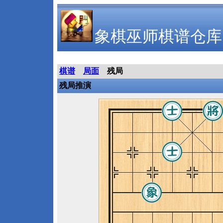
象棋巫师棋谱仓库
棋谱
局面
残局
残局推演