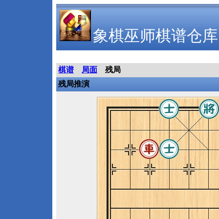
象棋巫师棋谱仓库
棋谱
局面
残局
残局推演