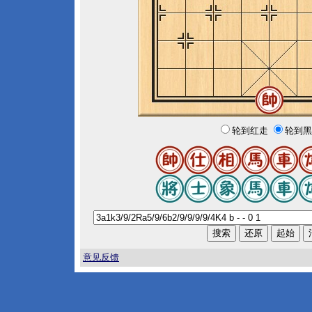
轮到红走
轮到黑
意见反馈