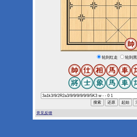
轮到红走
轮到黑
意见反馈