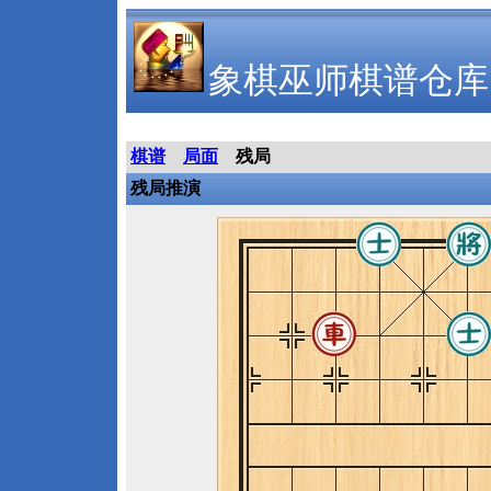
象棋巫师棋谱仓库
棋谱
局面
残局
残局推演