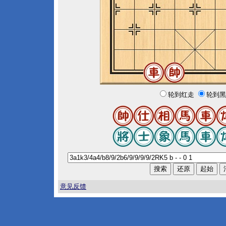
轮到红走
轮到黑
意见反馈