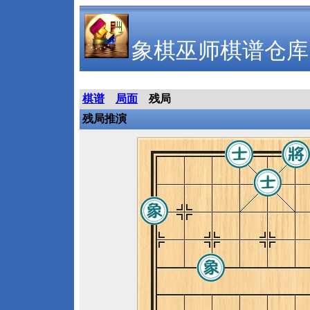
象棋巫师棋谱仓库
棋谱
局面
残局
残局推演