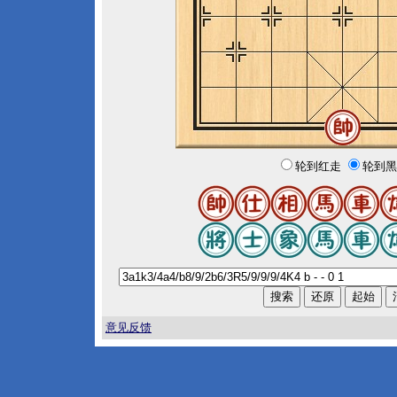
轮到红走
轮到黑
意见反馈