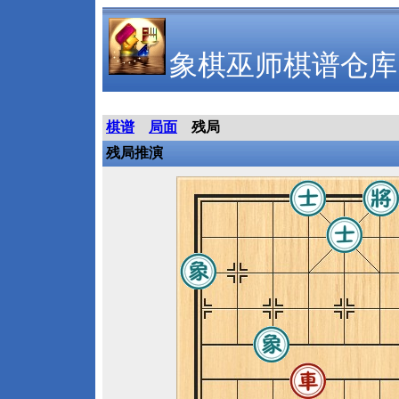
象棋巫师棋谱仓库
棋谱
局面
残局
残局推演