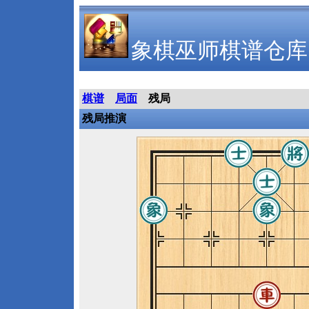
象棋巫师棋谱仓库
棋谱
局面
残局
残局推演