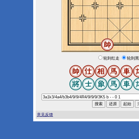
轮到红走
轮到黑
意见反馈