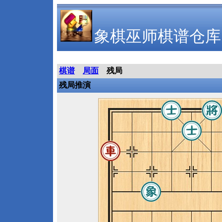
象棋巫师棋谱仓库
棋谱
局面
残局
残局推演