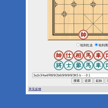
轮到红走
轮到黑
意见反馈