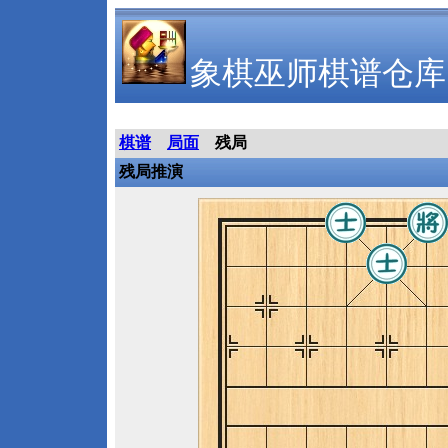
象棋巫师棋谱仓库
棋谱
局面
残局
残局推演