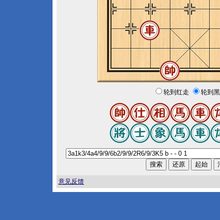
轮到红走
轮到黑
意见反馈