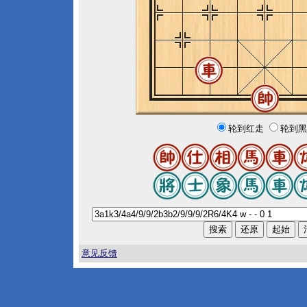
轮到红走
轮到黑
意见反馈