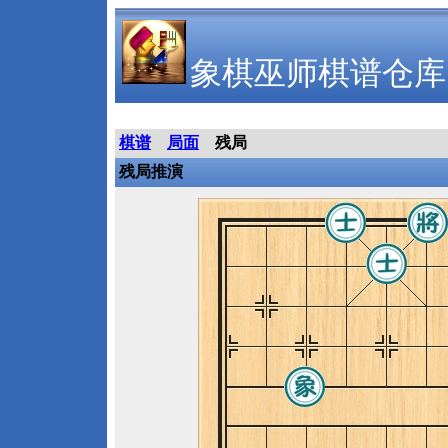
象棋巫师棋谱仓库
棋谱
局面
残局
残局推演