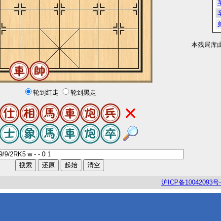
本残局库
轮到红走
轮到黑走
沪
ICP
备
10042093
号