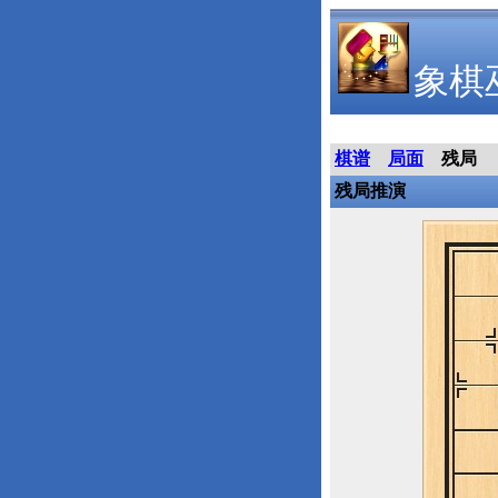
象棋
棋谱
局面
残局
残局推演