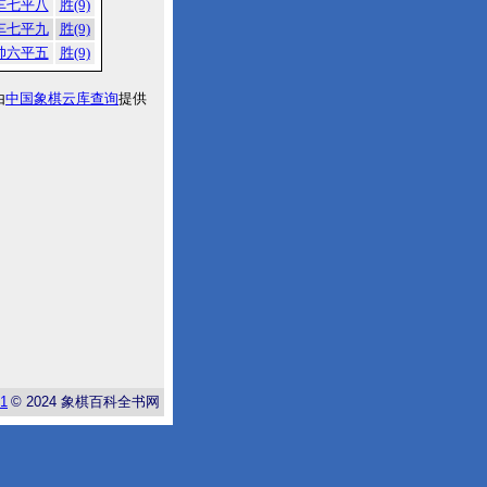
车七平八
胜(9)
车七平九
胜(9)
帅六平五
胜(9)
由
中国象棋云库查询
提供
-1
© 2024
象棋百科全书网