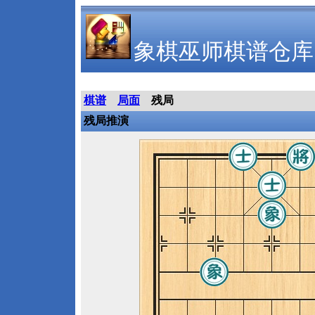
象棋巫师棋谱仓库
棋谱
局面
残局
残局推演