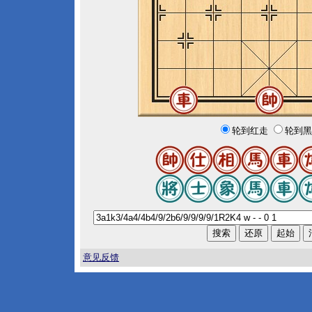
轮到红走
轮到黑
意见反馈