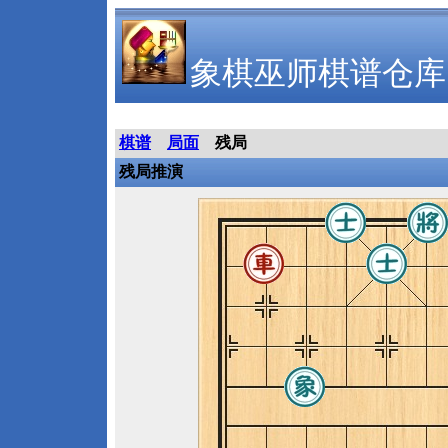
象棋巫师棋谱仓库
棋谱
局面
残局
残局推演