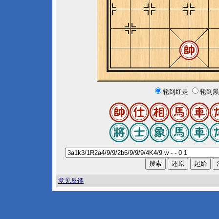
轮到红走
轮到黑
意见反馈