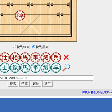
轮到红走
轮到黑走
沪
ICP
备
10042093
号