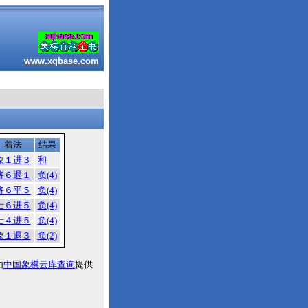
www.xqbase.com
着法
结果
象１进３
和
将６退１
负(4)
将６平５
负(4)
士６进５
负(4)
士４进５
负(4)
象１退３
负(2)
由
中国象棋云库查询
提供