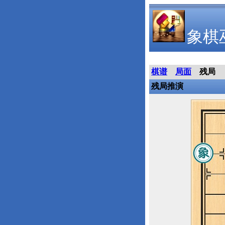
象棋
棋谱
局面
残局
残局推演