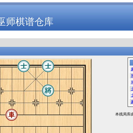
巫师棋谱仓库
本残局库