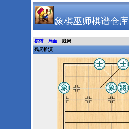
象棋巫师棋谱仓库
棋谱
局面
残局
残局推演