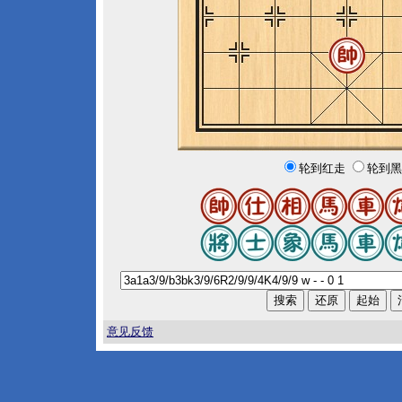
轮到红走
轮到黑
意见反馈