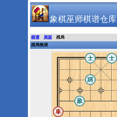
象棋巫师棋谱仓库
棋谱
局面
残局
残局推演