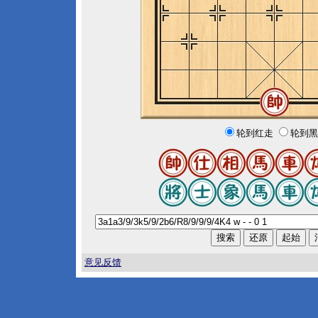
轮到红走
轮到黑
意见反馈