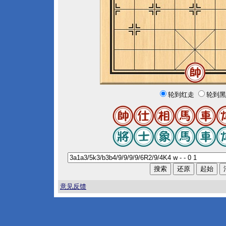
轮到红走
轮到黑
意见反馈