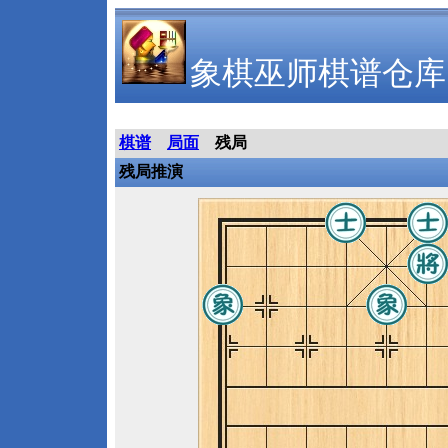
象棋巫师棋谱仓库
棋谱
局面
残局
残局推演