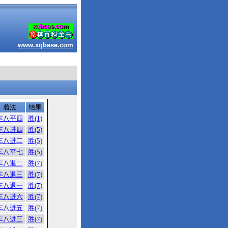
www.xqbase.com
着法
结果
车八平四
胜(1)
车八进四
胜(5)
车八进二
胜(5)
车八平七
胜(5)
车八退二
胜(7)
车八退三
胜(7)
车八退一
胜(7)
车八进六
胜(7)
车八进五
胜(7)
车八进三
胜(7)