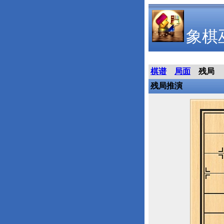
象棋
棋谱
局面
残局
残局推演