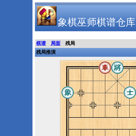
象棋巫师棋谱仓库
棋谱
局面
残局
残局推演