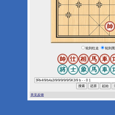
轮到红走
轮到黑
意见反馈