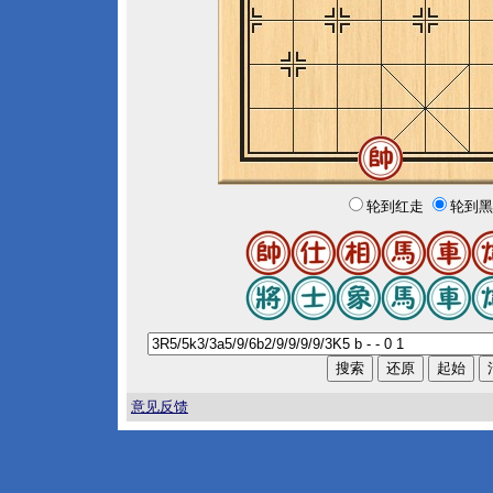
轮到红走
轮到黑
意见反馈