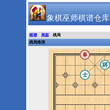
象棋巫师棋谱仓库
棋谱
局面
残局
残局推演