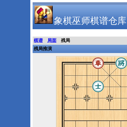
象棋巫师棋谱仓库
棋谱
局面
残局
残局推演