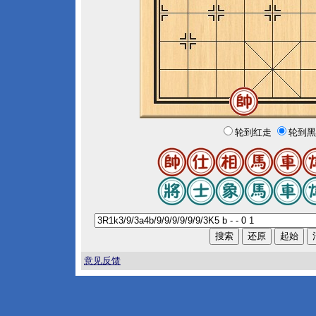
轮到红走
轮到黑
意见反馈