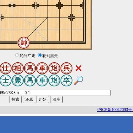
轮到红走
轮到黑走
沪
ICP
备
10042093
号