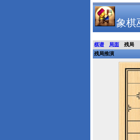
象棋
棋谱
局面
残局
残局推演