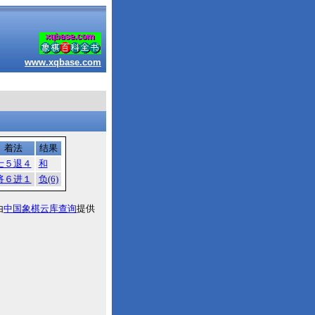
www.xqbase.com
着法
结果
士５退４
和
将６进１
负(6)
由
中国象棋云库查询
提供