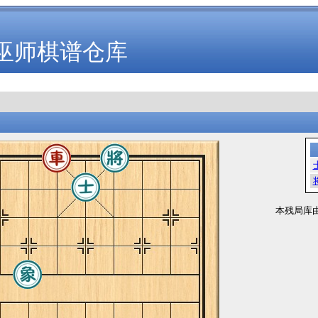
巫师棋谱仓库
本残局库