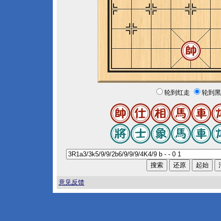
轮到红走
轮到黑
意见反馈