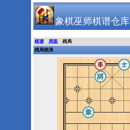
象棋巫师棋谱仓库
棋谱
局面
残局
残局推演