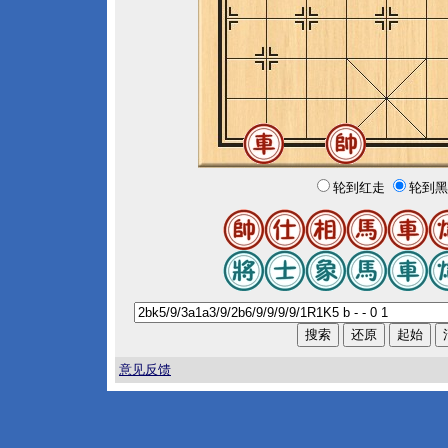
轮到红走
轮到黑
意见反馈