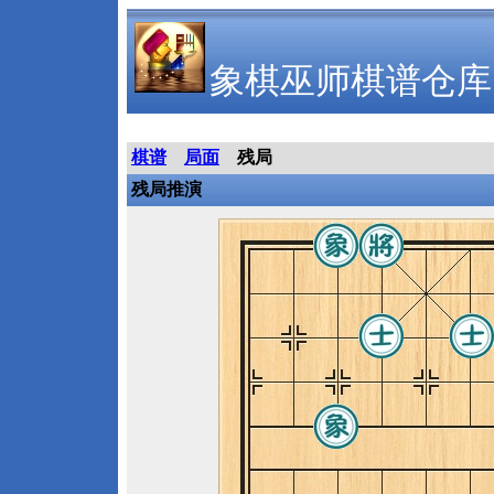
象棋巫师棋谱仓库
棋谱
局面
残局
残局推演