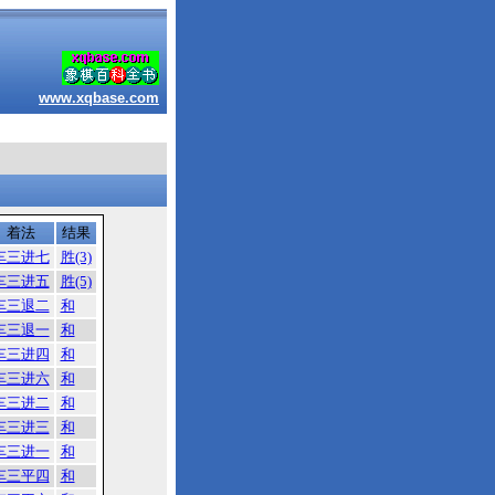
www.xqbase.com
着法
结果
车三进七
胜(3)
车三进五
胜(5)
车三退二
和
车三退一
和
车三进四
和
车三进六
和
车三进二
和
车三进三
和
车三进一
和
车三平四
和