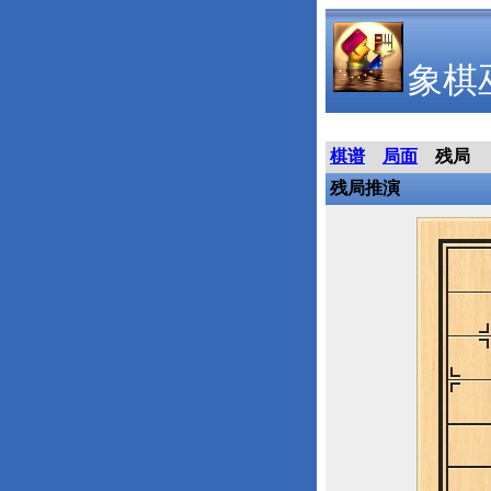
象棋
棋谱
局面
残局
残局推演