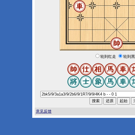
轮到红走
轮到黑
意见反馈