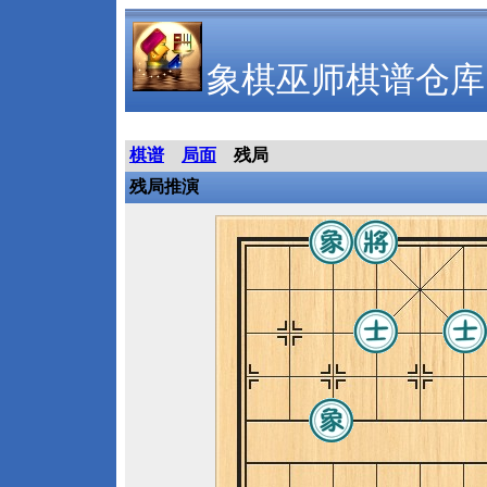
象棋巫师棋谱仓库
棋谱
局面
残局
残局推演