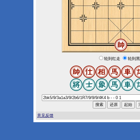
轮到红走
轮到黑
意见反馈