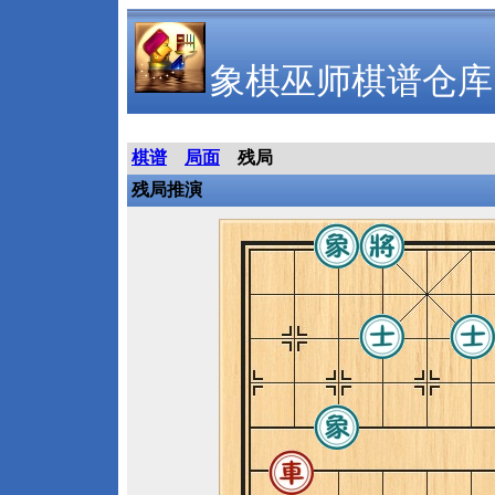
象棋巫师棋谱仓库
棋谱
局面
残局
残局推演