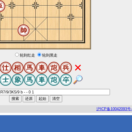
轮到红走
轮到黑走
沪
ICP
备
10042093
号