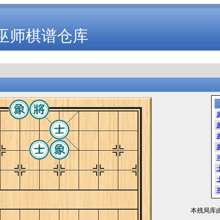
巫师棋谱仓库
本残局库