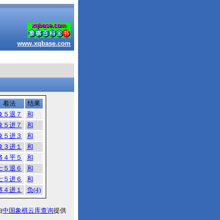
www.xqbase.com
着法
结果
象５退７
和
象５进７
和
象５进３
和
象３进１
和
将４平５
和
士５退６
和
士５进６
和
将４进１
负(4)
由
中国象棋云库查询
提供