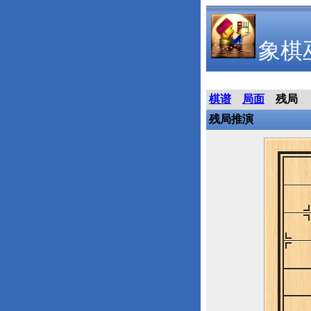
象棋
棋谱
局面
残局
残局推演