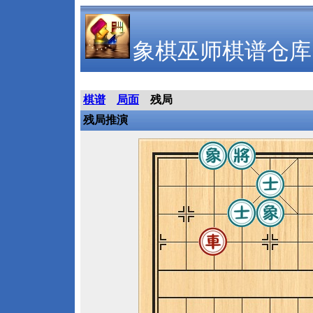
象棋巫师棋谱仓库
棋谱
局面
残局
残局推演