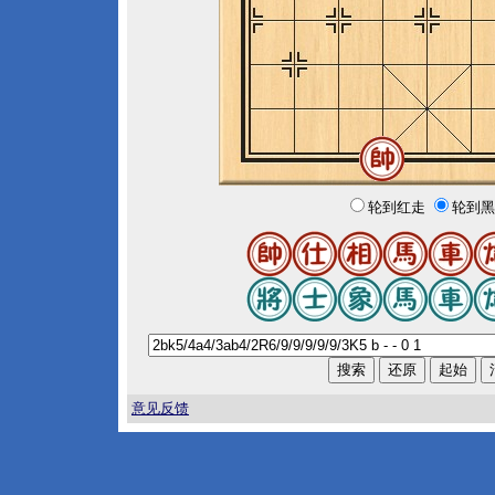
轮到红走
轮到黑
意见反馈