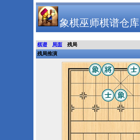
象棋巫师棋谱仓库
棋谱
局面
残局
残局推演