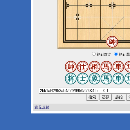
轮到红走
轮到黑
意见反馈