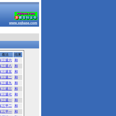
www.xqbase.com
着法
结果
车三退六
和
车三退八
和
车三退五
和
车三退二
和
车三退九
和
车三退三
和
车三退七
和
车三退一
和
车三平二
和
车三平一
和