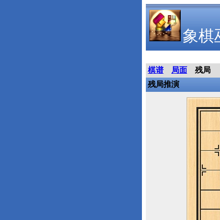
象棋
棋谱
局面
残局
残局推演