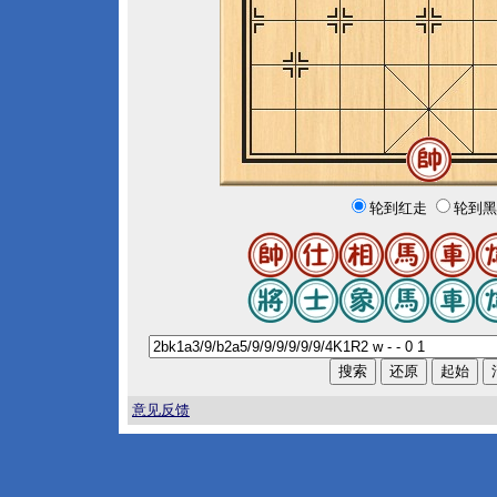
轮到红走
轮到黑
意见反馈