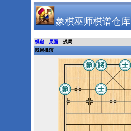
象棋巫师棋谱仓库
棋谱
局面
残局
残局推演