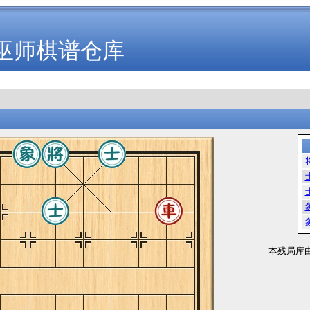
巫师棋谱仓库
本残局库