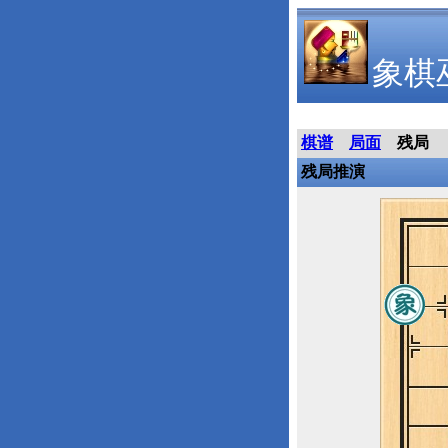
象棋
棋谱
局面
残局
残局推演