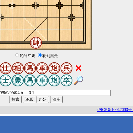
轮到红走
轮到黑走
沪
ICP
备
10042093
号