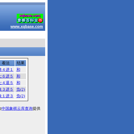
www.xqbase.com
着法
结果
将４进１
和
士６进５
和
士４退５
和
象３进５
负(2)
象１进３
负(2)
由
中国象棋云库查询
提供