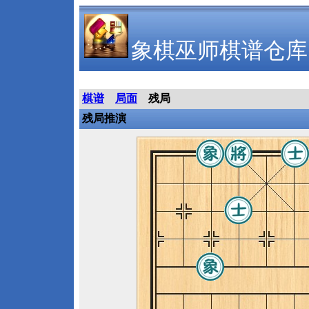
象棋巫师棋谱仓库
棋谱
局面
残局
残局推演