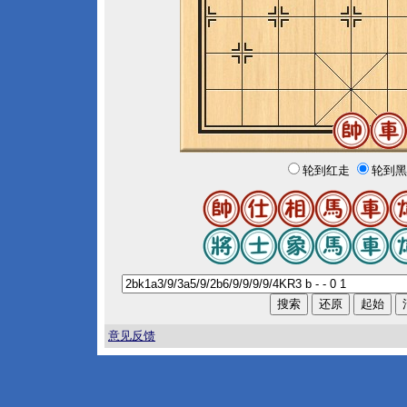
轮到红走
轮到黑
意见反馈