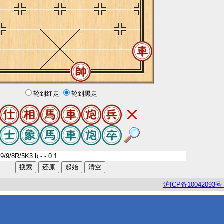
轮到红走
轮到黑走
沪
ICP
备
10042093
号