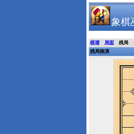
象棋
棋谱
局面
残局
残局推演