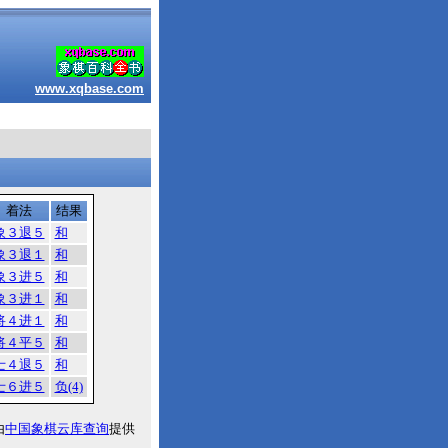
www.xqbase.com
着法
结果
象３退５
和
象３退１
和
象３进５
和
象３进１
和
将４进１
和
将４平５
和
士４退５
和
士６进５
负(4)
由
中国象棋云库查询
提供