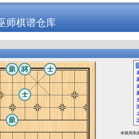
巫师棋谱仓库
本残局库